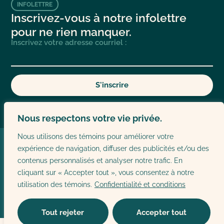
INFOLETTRE
Inscrivez-vous à notre infolettre
pour ne rien manquer.
Inscrivez votre adresse courriel :
S'inscrire
Nous respectons votre vie privée.
Nous utilisons des témoins pour améliorer votre
© Fondation de l’Ermitage,
La Fondation
expérience de navigation, diffuser des publicités et/ou des
Pourquoi donner
Contact
Tous droits réservés 2025.
contenus personnalisés et analyser notre trafic. En
Comment donner
cliquant sur « Accepter tout », vous consentez à notre
utilisation des témoins.
Confidentialité et conditions
Tout rejeter
Accepter tout