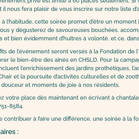
vénement privé est limité à 60 places seulement. Si v
t il nous fera plaisir de vous inscrire sur notre liste d’
 l’habitude, cette soirée promet d’être un moment in
. Vous y dégusterez de savoureuses bouchées, accom
ls et bien évidemment d’huîtres à volonté, et ce, da
fits de l’événement seront versés à la Fondation de l’
orer le bien-être des aînés en CHSLD. Pour la campa
ncluent l’enrichissement des jardins prothétiques, l’
hair et la poursuite d’activités culturelles et de zoo
, douceur et moments de joie à nos résidents.
z votre place dès maintenant en écrivant à chanta
751-8584.
 contribuer à faire une différence, une soirée à la foi
aires :