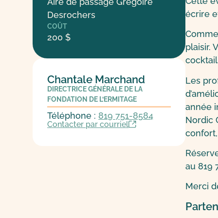
Cette é
Aire de passage Grégoire
écrire e
Desrochers
COÛT
Comme à
200 $
plaisir
cocktai
Chantale Marchand
Les pro
DIRECTRICE GÉNÉRALE DE LA
d’améli
FONDATION DE L’ERMITAGE
année i
Téléphone :
819 751-8584
Nordic C
Contacter par courriel
confort
Réserve
au 819 
Merci de
Parten